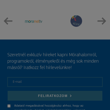
Szeretnél exkluzív híreket kapni Mórahalomról,
programokról, élményekről és még sok minden
másról? Iratkozz fel hírlevelünkre!
E-mail
FELIRATKOZOM
Adataid megadásával hozzájárulsz ahhoz, hogy az