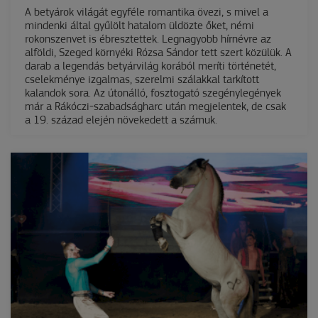
A betyárok világát egyféle romantika övezi, s mivel a
mindenki által gyűlölt hatalom üldözte őket, némi
rokonszenvet is ébresztettek. Legnagyobb hírnévre az
alföldi, Szeged környéki Rózsa Sándor tett szert közülük. A
darab a legendás betyárvilág korából meríti történetét,
cselekménye izgalmas, szerelmi szálakkal tarkított
kalandok sora. Az útonálló, fosztogató szegénylegények
már a Rákóczi-szabadságharc után megjelentek, de csak
a 19. század elején növekedett a számuk.