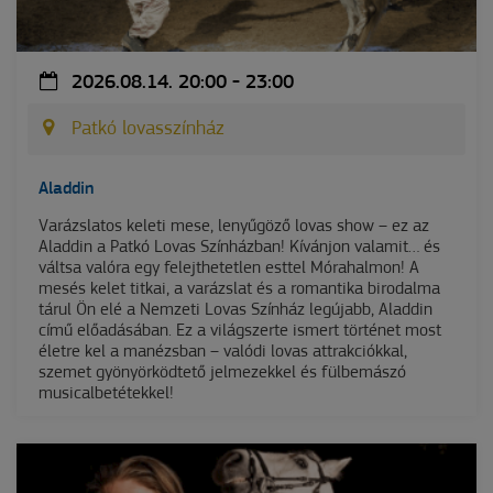
2026.08.14. 20:00 - 23:00
Patkó lovasszínház
Aladdin
Varázslatos keleti mese, lenyűgöző lovas show – ez az
Aladdin a Patkó Lovas Színházban! Kívánjon valamit… és
váltsa valóra egy felejthetetlen esttel Mórahalmon! A
mesés kelet titkai, a varázslat és a romantika birodalma
tárul Ön elé a Nemzeti Lovas Színház legújabb, Aladdin
című előadásában. Ez a világszerte ismert történet most
életre kel a manézsban – valódi lovas attrakciókkal,
szemet gyönyörködtető jelmezekkel és fülbemászó
musicalbetétekkel!