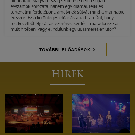
pillanatait. Magyarország születése nem csupán
évszámok sorozata, hanem egy drámai, lelki és
történelmi fordulópont, amelynek súlyát mind a mai napig
érezzük. Ez a különleges előadás arra hívja Önt, hogy
testközelből élje át az ezeréves kérdést: maradunk-e a
múlt hitében, vagy elindulunk egy új, ismeretlen úton?
TOVÁBBI ELŐADÁSOK
HÍREK