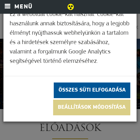
MENÜ
Ez a weboldal cookie-kat használ. Cookie-kat
használunk annak biztosítására, hogy a legjobb
0
22,2°C
élményt nyújthassuk webhelyünkön a tartalom
és a hirdetések személyre szabásához,
valamint a forgalmunk Google Analytics
segítségével történő elemzéséhez.
ÖSSZES SÜTI ELFOGADÁSA
BEÁLLÍTÁSOK MÓDOSÍTÁSA
ELŐADÁSOK