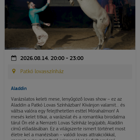
2026.08.14. 20:00 - 23:00
Patkó lovasszínház
Aladdin
Varázslatos keleti mese, lenyűgöző lovas show – ez az
Aladdin a Patkó Lovas Színházban! Kívánjon valamit… és
váltsa valóra egy felejthetetlen esttel Mórahalmon! A
mesés kelet titkai, a varázslat és a romantika birodalma
tárul Ön elé a Nemzeti Lovas Színház legújabb, Aladdin
című előadásában. Ez a világszerte ismert történet most
életre kel a manézsban – valódi lovas attrakciókkal,