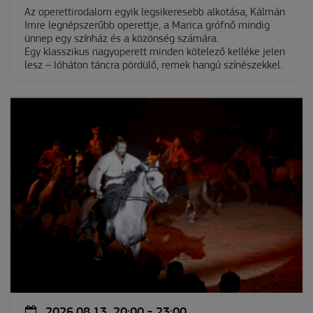
Az operettirodalom egyik legsikeresebb alkotása, Kálmán
Imre legnépszerűbb operettje, a Marica grófnő mindig
ünnep egy színház és a közönség számára.
Egy klasszikus nagyoperett minden kötelező kelléke jelen
lesz – lóháton táncra pördülő, remek hangú színészekkel.
2026.08.13. 20:00 - 23:00