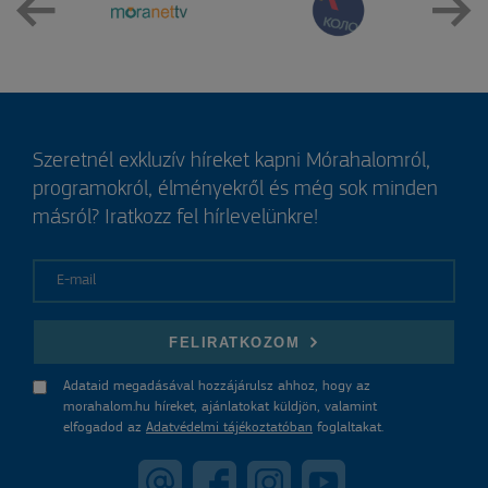
Szeretnél exkluzív híreket kapni Mórahalomról,
programokról, élményekről és még sok minden
másról? Iratkozz fel hírlevelünkre!
E-mail
FELIRATKOZOM
Adataid megadásával hozzájárulsz ahhoz, hogy az
morahalom.hu híreket, ajánlatokat küldjön, valamint
elfogadod az
Adatvédelmi tájékoztatóban
foglaltakat.