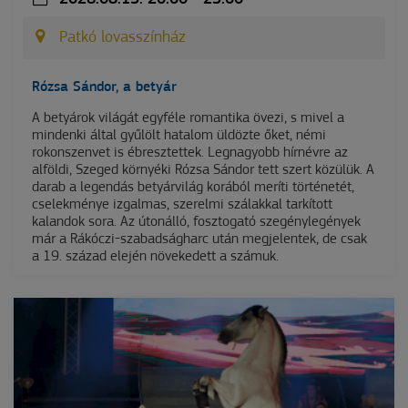
Patkó lovasszínház
Rózsa Sándor, a betyár
A betyárok világát egyféle romantika övezi, s mivel a
mindenki által gyűlölt hatalom üldözte őket, némi
rokonszenvet is ébresztettek. Legnagyobb hírnévre az
alföldi, Szeged környéki Rózsa Sándor tett szert közülük. A
darab a legendás betyárvilág korából meríti történetét,
cselekménye izgalmas, szerelmi szálakkal tarkított
kalandok sora. Az útonálló, fosztogató szegénylegények
már a Rákóczi-szabadságharc után megjelentek, de csak
a 19. század elején növekedett a számuk.