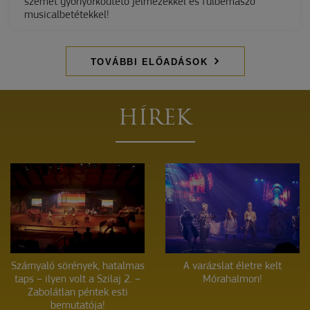
szemet gyönyörködtető jelmezekkel és fülbemászó
musicalbetétekkel!
TOVÁBBI ELŐADÁSOK
HÍREK
Szárnyaló sörények, hatalmas
A varázslat életre kelt
taps – ilyen volt a Szilaj 2. –
Mórahalmon!
Zabolátlan péntek esti
bemutatója!