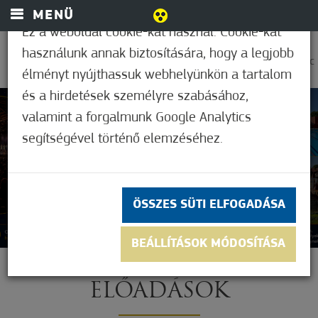
MENÜ
Ez a weboldal cookie-kat használ. Cookie-kat
használunk annak biztosítására, hogy a legjobb
0
36,1°C
élményt nyújthassuk webhelyünkön a tartalom
és a hirdetések személyre szabásához,
valamint a forgalmunk Google Analytics
segítségével történő elemzéséhez.
ÖSSZES SÜTI ELFOGADÁSA
BEÁLLÍTÁSOK MÓDOSÍTÁSA
ELŐADÁSOK