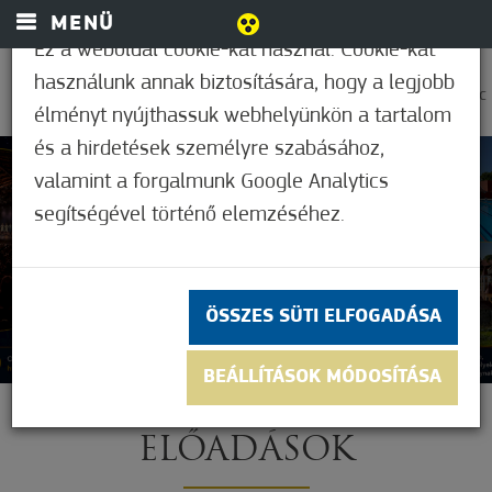
MENÜ
Ez a weboldal cookie-kat használ. Cookie-kat
használunk annak biztosítására, hogy a legjobb
0
23,9°C
élményt nyújthassuk webhelyünkön a tartalom
és a hirdetések személyre szabásához,
valamint a forgalmunk Google Analytics
segítségével történő elemzéséhez.
ÖSSZES SÜTI ELFOGADÁSA
BEÁLLÍTÁSOK MÓDOSÍTÁSA
ELŐADÁSOK