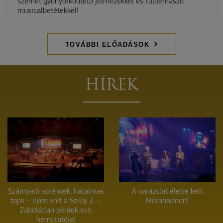
szemet gyönyörködtető jelmezekkel és fülbemászó
musicalbetétekkel!
TOVÁBBI ELŐADÁSOK
HÍREK
Szárnyaló sörények, hatalmas
A varázslat életre kelt
taps – ilyen volt a Szilaj 2. –
Mórahalmon!
Zabolátlan péntek esti
bemutatója!