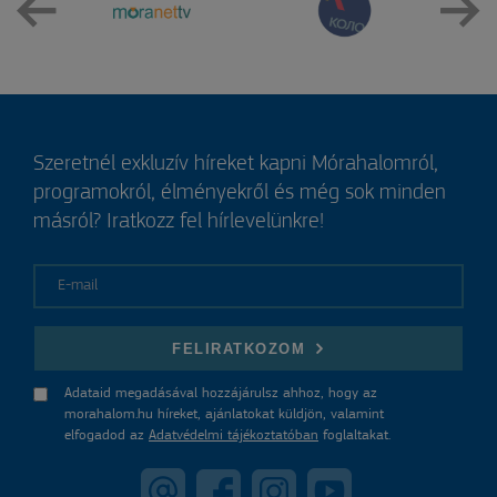
Szeretnél exkluzív híreket kapni Mórahalomról,
programokról, élményekről és még sok minden
másról? Iratkozz fel hírlevelünkre!
E-mail
FELIRATKOZOM
Adataid megadásával hozzájárulsz ahhoz, hogy az
morahalom.hu híreket, ajánlatokat küldjön, valamint
elfogadod az
Adatvédelmi tájékoztatóban
foglaltakat.