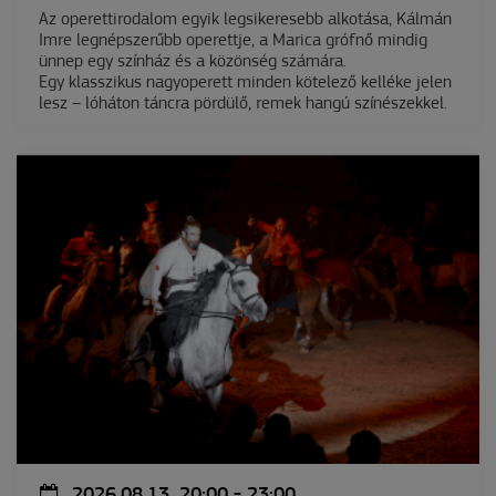
Az operettirodalom egyik legsikeresebb alkotása, Kálmán
Imre legnépszerűbb operettje, a Marica grófnő mindig
ünnep egy színház és a közönség számára.
Egy klasszikus nagyoperett minden kötelező kelléke jelen
lesz – lóháton táncra pördülő, remek hangú színészekkel.
2026.08.13. 20:00 - 23:00