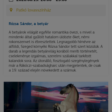
Patkó lovasszínház
Rózsa Sándor, a betyár
A betyárok világát egyféle romantika övezi, s mivel a
mindenki által gyűlölt hatalom üldözte őket, némi
rokonszenvet is ébresztettek. Legnagyobb hírnévre az
alföldi, Szeged környéki Rózsa Sándor tett szert közülük. A
darab a legendás betyárvilág korából meríti történetét,
cselekménye izgalmas, szerelmi szálakkal tarkított
kalandok sora. Az útonálló, fosztogató szegénylegények
már a Rákóczi-szabadságharc után megjelentek, de csak
a 19. század elején növekedett a számuk.