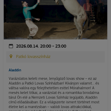
2026.08.14. 20:00 - 23:00
Patkó lovasszínház
Aladdin
Varázslatos keleti mese, lenyűgöző lovas show – ez az
Aladdin a Patkó Lovas Színházban! Kívánjon valamit… és
váltsa valóra egy felejthetetlen esttel Mórahalmon! A
mesés kelet titkai, a varázslat és a romantika birodalma
tárul Ön elé a Nemzeti Lovas Színház legújabb, Aladdin
című előadásában. Ez a világszerte ismert történet most
életre kel a manézsban – valódi lovas attrakciókkal,