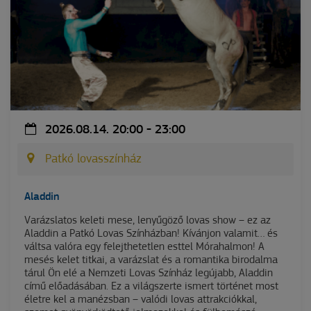
2026.08.14. 20:00 - 23:00
Patkó lovasszínház
Aladdin
Varázslatos keleti mese, lenyűgöző lovas show – ez az
Aladdin a Patkó Lovas Színházban! Kívánjon valamit… és
váltsa valóra egy felejthetetlen esttel Mórahalmon! A
mesés kelet titkai, a varázslat és a romantika birodalma
tárul Ön elé a Nemzeti Lovas Színház legújabb, Aladdin
című előadásában. Ez a világszerte ismert történet most
életre kel a manézsban – valódi lovas attrakciókkal,