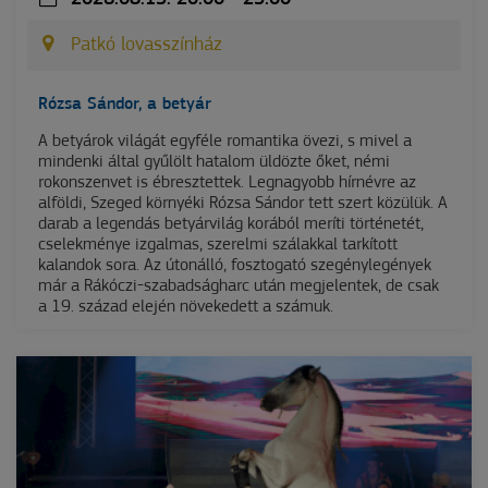
Patkó lovasszínház
Rózsa Sándor, a betyár
A betyárok világát egyféle romantika övezi, s mivel a
mindenki által gyűlölt hatalom üldözte őket, némi
rokonszenvet is ébresztettek. Legnagyobb hírnévre az
alföldi, Szeged környéki Rózsa Sándor tett szert közülük. A
darab a legendás betyárvilág korából meríti történetét,
cselekménye izgalmas, szerelmi szálakkal tarkított
kalandok sora. Az útonálló, fosztogató szegénylegények
már a Rákóczi-szabadságharc után megjelentek, de csak
a 19. század elején növekedett a számuk.