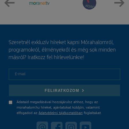
Szeretnél exkluzív híreket kapni Mórahalomról,
programokról, élményekről és még sok minden
másról? Iratkozz fel hírlevelünkre!
E-mail
FELIRATKOZOM
Adataid megadásával hozzájárulsz ahhoz, hogy az
morahalom.hu híreket, ajánlatokat küldjön, valamint
elfogadod az
Adatvédelmi tájékoztatóban
foglaltakat.