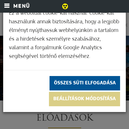
MENÜ
Ez a weboldal cookie-kat használ. Cookie-kat
használunk annak biztosítására, hogy a legjobb
0
27,9°C
élményt nyújthassuk webhelyünkön a tartalom
és a hirdetések személyre szabásához,
valamint a forgalmunk Google Analytics
segítségével történő elemzéséhez.
ÖSSZES SÜTI ELFOGADÁSA
BEÁLLÍTÁSOK MÓDOSÍTÁSA
ELŐADÁSOK