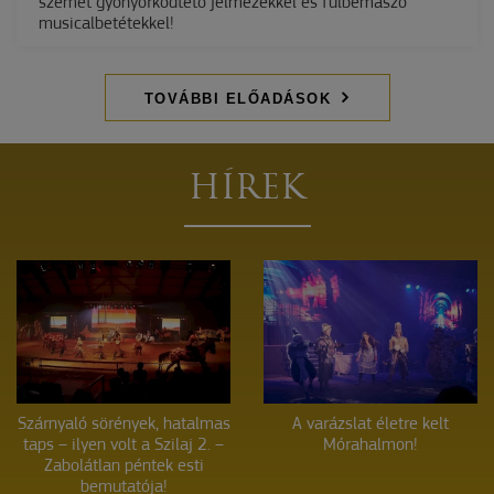
szemet gyönyörködtető jelmezekkel és fülbemászó
musicalbetétekkel!
TOVÁBBI ELŐADÁSOK
HÍREK
Szárnyaló sörények, hatalmas
A varázslat életre kelt
taps – ilyen volt a Szilaj 2. –
Mórahalmon!
Zabolátlan péntek esti
bemutatója!