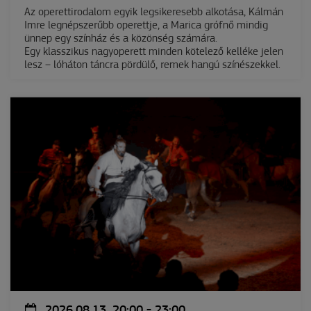
Az operettirodalom egyik legsikeresebb alkotása, Kálmán
Imre legnépszerűbb operettje, a Marica grófnő mindig
ünnep egy színház és a közönség számára.
Egy klasszikus nagyoperett minden kötelező kelléke jelen
lesz – lóháton táncra pördülő, remek hangú színészekkel.
2026.08.13. 20:00 - 23:00