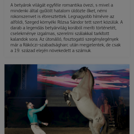
A betyárok világát egyféle romantika övezi, s mivel a
mindenki által gyűlölt hatalom üldözte őket, némi
rokonszenvet is ébresztettek. Legnagyobb hírnévre az
alföldi, Szeged környéki Rózsa Sándor tett szert közülük. A
darab a legendás betyárvilág korából meríti történetét,
cselekménye izgalmas, szerelmi szálakkal tarkított
kalandok sora. Az útonálló, fosztogató szegénylegények
már a Rákóczi-szabadságharc után megjelentek, de csak
a 19. század elején növekedett a számuk.