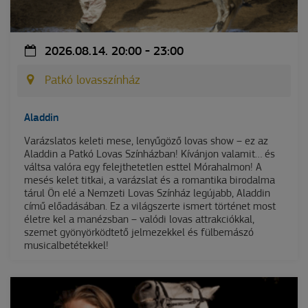
2026.08.14. 20:00 - 23:00
Patkó lovasszínház
Aladdin
Varázslatos keleti mese, lenyűgöző lovas show – ez az
Aladdin a Patkó Lovas Színházban! Kívánjon valamit… és
váltsa valóra egy felejthetetlen esttel Mórahalmon! A
mesés kelet titkai, a varázslat és a romantika birodalma
tárul Ön elé a Nemzeti Lovas Színház legújabb, Aladdin
című előadásában. Ez a világszerte ismert történet most
életre kel a manézsban – valódi lovas attrakciókkal,
szemet gyönyörködtető jelmezekkel és fülbemászó
musicalbetétekkel!