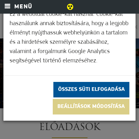
MENÜ
Ez a weboldal cookie-kat használ. Cookie-kat
használunk annak biztosítására, hogy a legjobb
0
22,2°C
élményt nyújthassuk webhelyünkön a tartalom
és a hirdetések személyre szabásához,
valamint a forgalmunk Google Analytics
segítségével történő elemzéséhez.
ÖSSZES SÜTI ELFOGADÁSA
BEÁLLÍTÁSOK MÓDOSÍTÁSA
ELŐADÁSOK