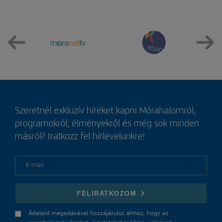
Szeretnél exkluzív híreket kapni Mórahalomról,
programokról, élményekről és még sok minden
másról? Iratkozz fel hírlevelünkre!
E-mail
FELIRATKOZOM
Adataid megadásával hozzájárulsz ahhoz, hogy az