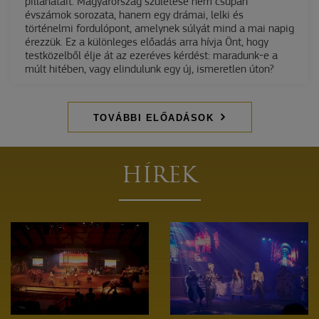
pillanatait. Magyarország születése nem csupán
évszámok sorozata, hanem egy drámai, lelki és
történelmi fordulópont, amelynek súlyát mind a mai napig
érezzük. Ez a különleges előadás arra hívja Önt, hogy
testközelből élje át az ezeréves kérdést: maradunk-e a
múlt hitében, vagy elindulunk egy új, ismeretlen úton?
TOVÁBBI ELŐADÁSOK
HÍREK